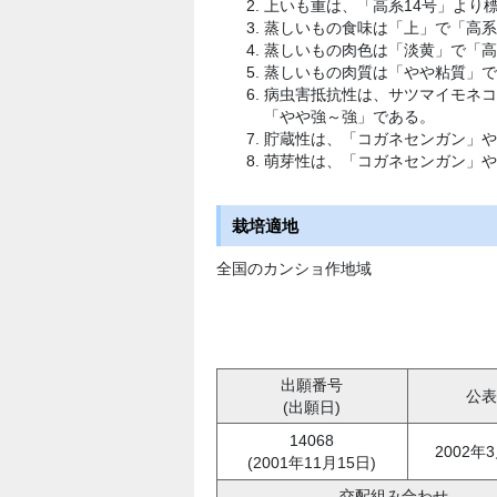
上いも重は、「高系14号」より標
蒸しいもの食味は「上」で「高系1
蒸しいもの肉色は「淡黄」で「高
蒸しいもの肉質は「やや粘質」で
病虫害抵抗性は、サツマイモネコ
「やや強～強」である。
貯蔵性は、「コガネセンガン」や
萌芽性は、「コガネセンガン」や
栽培適地
全国のカンショ作地域
出願番号
公表
(出願日)
14068
2002年
(2001年11月15日)
交配組み合わせ