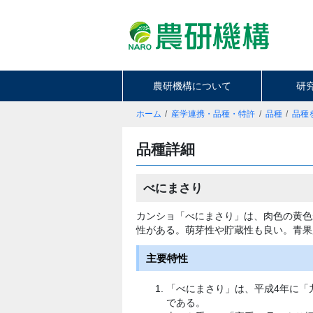
農研機構について
研
ホーム
産学連携・品種・特許
品種
品種
品種詳細
べにまさり
カンショ「べにまさり」は、肉色の黄色
性がある。萌芽性や貯蔵性も良い。青果
主要特性
「べにまさり」は、平成4年に「九
である。