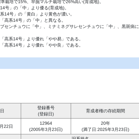
準栽培で15%、早掘マルチ栽培で26%高い(育成地)。
4号」の「中」より優る(育成地)。
系14号」の「黄白」より黄色が濃い。
「高系14号」の「中」と異なる。
ブセンチュウに「中」、ミナミネグサレセンチュウに「中」、黒斑病に
「高系14号」より優れ「やや易」である。
「高系14号」より優れ「やや良」である。
登録番号
日
育成者権の存続期間
(登録日)
12964
20年
3月22日
(2005年3月23日)
(満了日:2025年3月23日)
旧系統名