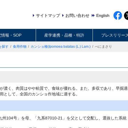
サイトマップ
お問い合わせ
English
究情報・SOP
産学連携・品種・特許
プレスリリー
を探す
食用作物
カンショ種(Ipomoea batatas (L.) Lam.)
べにまさり
が濃く、肉質はやや粘質で、食味が優れる。また、多収であり、早掘適
用として、全国のカンショ作地域に適する。
州104号」を母、「九系87010-21」を父として交配し、選抜した系統