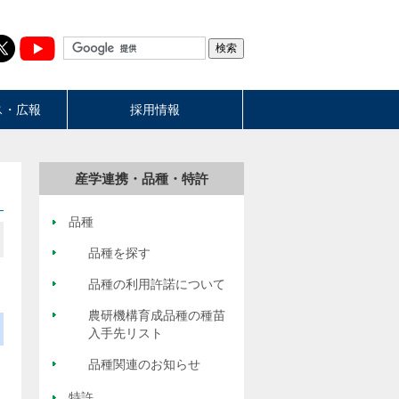
ス・広報
採用情報
産学連携・品種・特許
品種
品種を探す
品種の利用許諾について
農研機構育成品種の種苗
入手先リスト
品種関連のお知らせ
特許