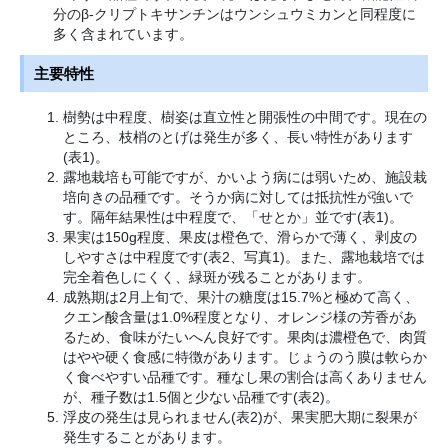
分のβ-クリプトキサンチンはウンシュウミカンと同程度に
多く含まれています。
主要特性
樹勢は中程度、樹姿は直立性と開張性の中間です。現在の
ところ、枝梢のとげは発生が多く、長い特性があります
(表1)。
露地栽培も可能ですが、かいよう病には弱いため、施設栽
培向きの品種です。そうか病に対しては抵抗性が強いで
す。隔年結果性は中程度で、「せとか」並です(表1)。
果実は150g程度、果皮は橙色で、滑らかで薄く、剥皮の
しやすさは中程度です(表2、写真1)。また、露地栽培では
完全着色しにくく、緑斑が残ることがあります。
成熟期は2月上旬で、果汁の糖度は15.7%と極めて高く、
クエン酸含量は1.0%程度となり、オレンジ様の芳香があ
るため、食味がたいへん良好です。果肉は濃橙色で、肉質
はやや硬く食感に特徴があります。じょうのう膜は軟らか
く食べやすい品種です。種なし果の割合は高くありません
が、種子数は1.5個と少ない品種です(表2)。
浮皮の発生は見られません(表2)が、果実肥大期に裂果が
発生することがあります。