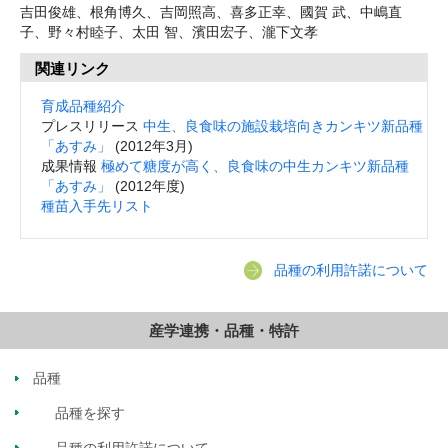
吉田俊雄、根角博久、吉岡照高、喜多正幸、國賀 武、中嶋直
子、野々村睦子、太田 智、濱田宏子、瀧下文孝
関連リンク
育成品種紹介
プレスリリース
中生、良食味の施設栽培向きカンキツ新品種
「あすみ」
(2012年3月)
成果情報
極めて糖度が高く、良食味の中生カンキツ新品種
「あすみ」
(2012年度)
種苗入手先リスト
品種の利用許諾について
産学連携・品種・特許
品種
品種を探す