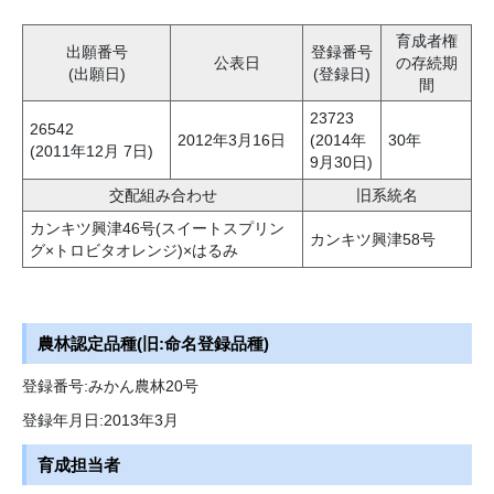
育成者権
出願番号
登録番号
公表日
の存続期
(出願日)
(登録日)
間
23723
26542
2012年3月16日
(2014年
30年
(2011年12月 7日)
9月30日)
交配組み合わせ
旧系統名
カンキツ興津46号(スイートスプリン
カンキツ興津58号
グ×トロビタオレンジ)×はるみ
農林認定品種(旧:命名登録品種)
登録番号:みかん農林20号
登録年月日:2013年3月
育成担当者