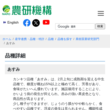
English
ホーム
産学連携・品種・特許
品種
品種を探す
果樹茶業研究部門
あすみ
品種詳細
あすみ
カンキツ品種「あすみ」は、2月上旬に成熟期を迎える中生
品種で、糖度が概ね15%以上と極めて高く、芳香があり、
食味がたいへん優れています。施設栽培することにより、
かいよう病の発生が抑えられ、赤みの強い果皮色となり、
商品性が高まります。
少し種子ができますが、じょうのう膜がやや軟らかく、食
べやすい品種です。浮皮の発生は見られません。機能性成