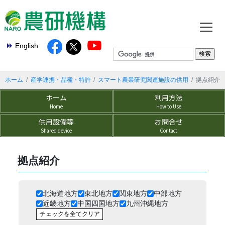
English
ホーム
産学連携・品種・特許
スマート農業研究関連施設の供用
拠点紹介
ホーム
利用方法
Home
How to Use
供用設備等
お問合せ
Shared device
Contact
拠点紹介
北海道地方
東北地方
関東地方
中部地方
近畿地方
中国四国地方
九州沖縄地方​
チェックを全てクリア