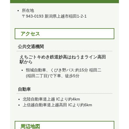
所在地
​〒943-0193 新潟県上越市稲田1-2-1​
アクセス
公共交通機関
えちごトキめき鉄道妙高はねうまライン高田
駅から​​
頸城自動車、くびき野バス:約15分 稲田二
(稲田二丁目)で下車、徒歩5分​
自動車
北陸自動車道上越 ICより約4km​
上信越自動車道上越高田 ICより約6km​
周辺地図