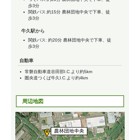
歩3分
関鉄バス:約15分 農林団地中央で下車、徒
歩3分
牛久駅から
関鉄バス: 約20分 農林団地中央で下車、徒
歩3分
自動車
常磐自動車道谷田部I.C.より約5km
圏央道つくば牛久I.C.より約4km
周辺地図