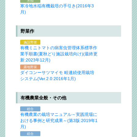
水稲
寒冷地水稲有機栽培の手引き(2016年3
月)
野菜作
施設野菜
有機ミニトマトの病害虫管理体系標準作
業手順書(夏秋どり施設栽培向け)(最終更
新:2023年12月)
露地野菜
ダイコンーサツマイモ 畦連続使用栽培
システム(Ver.2.0:2016年1月)
有機農業全般・その他
総合
有機農業の栽培マニュアル～実践現場に
おける事例と研究成果～(第3版:2019年1
月)
総合