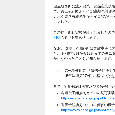
国立研究開発法人農業・食品産業技術
て、遺伝子組換えカイコ(高染色性絹
ンパク質含有絹糸生産カイコ)の第一種
いました。
この度、飼育実験が終了しましたの
別紙
の通りお知らせします。
なお、収穫した繭(蛹)は実験室等
た、令和6年5月から12月までのモ
からなかったことをお知らせします。
※1 : 第一種使用等:「遺伝子組
15年法律第97号) に基づいた
参考 : 飼育実験計画書及び遺伝子組
各遺伝子組換えカイコの飼育実験計
https://www.naro.go.jp/publicity_
遺伝子組換えカイコの飼育の様
https://www.naro.go.jp/laborato