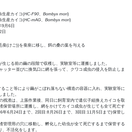
糸生産カイコ(
HC-F90
、
Bombyx mori
)
糸生産カイコ(
HC-mAG
、
Bombyx mori
)
年9月6日
2日
(毛蚕(けご))を蚕座に移し、餌の桑の葉を与える
が生じる前の繭の段階で収穫し、実験室等に運搬しました。
ャッター並びに換気口に網を張って、クワコ成虫の侵入を防止しま
定すること等により繭がこぼれ落ちない構造の容器に入れ、実験室等に
しました。
の残渣は、上蔟作業後、同日に飼育室内で遺伝子組換えカイコを取
渣保管場所に運搬し、網をかけてカイコ成虫が生じても全て死亡す
6年6月24日まで、2回目:8月26日まで、3回目:11月5日まで)保管し
渣管理用の穴に移動し、孵化した幼虫が全て死亡するまで保管する
より、不活化をします。