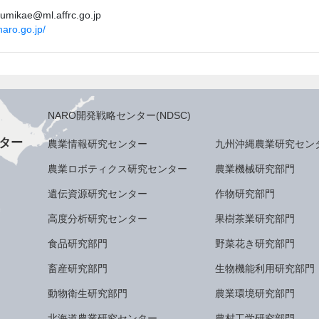
kumikae@ml.affrc.go.jp
naro.go.jp/
NARO開発戦略センター(NDSC)
ター
農業情報研究センター
九州沖縄農業研究セン
農業ロボティクス研究センター
農業機械研究部門
遺伝資源研究センター
作物研究部門
高度分析研究センター
果樹茶業研究部門
食品研究部門
野菜花き研究部門
畜産研究部門
生物機能利用研究部門
動物衛生研究部門
農業環境研究部門
北海道農業研究センター
農村工学研究部門