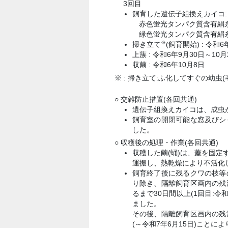
3回目
飼育した遺伝子組換えカイコ:
赤色蛍光タンパク質含有絹
緑色蛍光タンパク質含有絹
※
掃き立て
(飼育開始) : 令和6
上蔟 : 令和6年9月30日～10月
収繭 : 令和6年10月8日
※ : 掃き立て:ふ化してすぐの幼虫
○ 交雑防止措置(各回共通)
遺伝子組換えカイコは、成虫
飼育室の開閉可能な窓及びシ
した。
○ 収穫後の処理・作業(各回共通)
収穫した繭(蛹)は、蓋を固
運搬し、熱乾燥により不活化
飼育終了後に残るクワの枝等
り除き、隔離飼育区画内の残
るまで30日間以上(1回目:令和
ました。
その後、隔離飼育区画内の残
(～令和7年6月15日)ことに