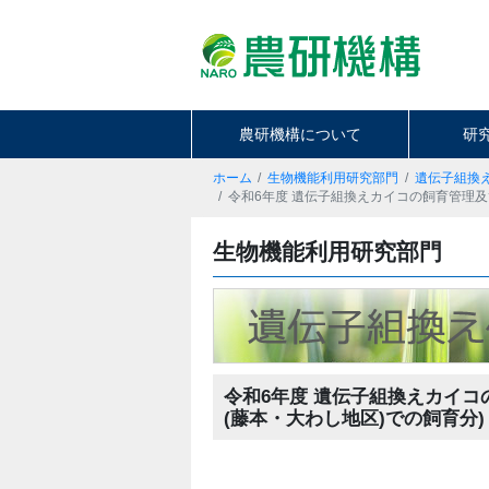
農研機構について
研
ホーム
生物機能利用研究部門
遺伝子組換
令和6年度 遺伝子組換えカイコの飼育管理及
生物機能利用研究部門
令和6年度 遺伝子組換えカイコ
(藤本・大わし地区)での飼育分)