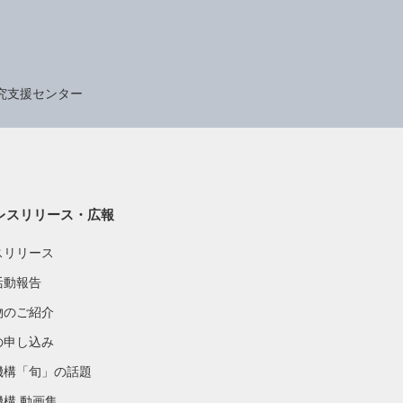
究支援センター
レスリリース・広報
スリリース
活動報告
物のご紹介
の申し込み
機構「旬」の話題
機構 動画集