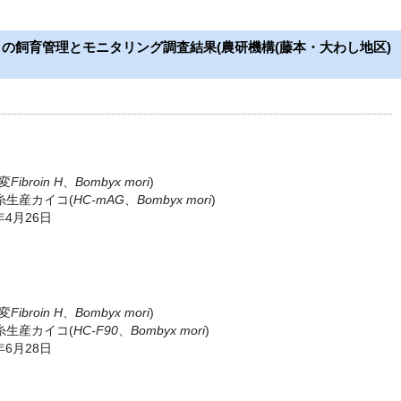
コの飼育管理とモニタリング調査結果(農研機構(藤本・大わし地区)
変
Fibroin H
、
Bombyx mori
)
糸生産カイコ(
HC-mAG
、
Bombyx mori
)
年4月26日
変
Fibroin H
、
Bombyx mori
)
糸生産カイコ(
HC-F90
、
Bombyx mori
)
年6月28日