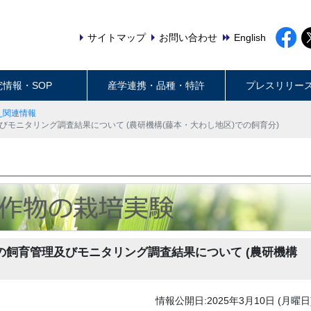
サイトマップ
お問い合わせ
English
究情報・SOP
産学連携・品種・特許
プレスリリー
え関連情報
びモニタリング調査結果について (農研機構(藤本・大わし地区)での飼育分)
の飼育管理及びモニタリング調査結果について (農研機構
情報公開日:2025年3月10日 (月曜日