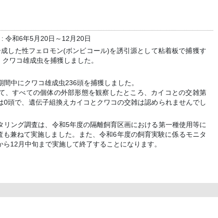
 令和6年5月20日～12月20日
合成した性フェロモン(ボンビコール)を誘引源として粘着板で捕獲す
、クワコ雄成虫を捕獲しました。
期間中にクワコ雄成虫236頭を捕獲しました。
て、すべての個体の外部形態を観察したところ、カイコとの交雑第
は0頭で、遺伝子組換えカイコとクワコの交雑は認められませんでし
ニタリング調査は、令和5年度の隔離飼育区画における第一種使用等に
査も兼ねて実施しました。また、令和6年度の飼育実験に係るモニタ
から12月中旬まで実施して終了することになります。