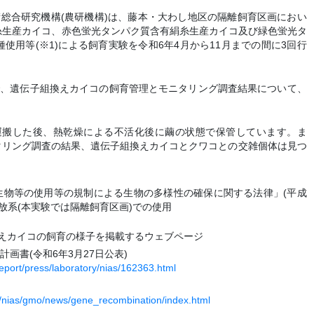
総合研究機構(農研機構)は、藤本・大わし地区の隔離飼育区画におい
糸生産カイコ、赤色蛍光タンパク質含有絹糸生産カイコ及び緑色蛍光タ
使用等(※1)による飼育実験を令和6年4月から11月までの間に3回行
で、遺伝子組換えカイコの飼育管理とモニタリング調査結果について、
に運搬した後、熱乾燥による不活化後に繭の状態で保管しています。ま
ニタリング調査の結果、遺伝子組換えカイコとクワコとの交雑個体は見つ
換え生物等の使用等の規制による生物の多様性の確保に関する法律」(平成
開放系(本実験では隔離飼育区画)での使用
換えカイコの飼育の様子を掲載するウェブページ
画書(令和6年3月27日公表)
report/press/laboratory/nias/162363.html
子
ry/nias/gmo/news/gene_recombination/index.html