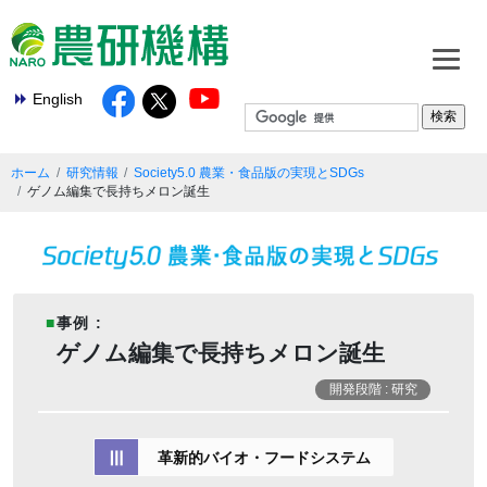
English
ホーム
研究情報
Society5.0 農業・食品版の実現とSDGs
ゲノム編集で長持ちメロン誕生
■
事例 :
ゲノム編集で長持ちメロン誕生
開発段階 : 研究
Ⅲ
革新的バイオ・フードシステム