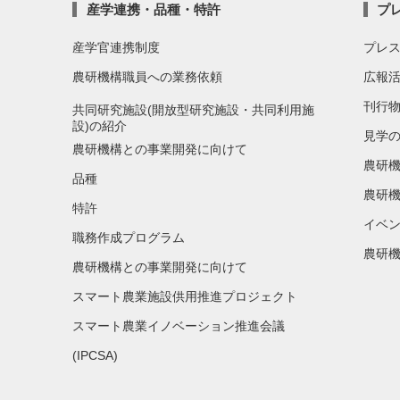
産学連携・品種・特許
プ
産学官連携制度
プレ
農研機構職員への業務依頼
広報
刊行
共同研究施設(開放型研究施設・共同利用施
設)の紹介
見学
農研機構との事業開発に向けて
農研
品種
農研機
特許
イベ
職務作成プログラム
農研機
農研機構との事業開発に向けて
スマート農業施設供用推進プロジェクト
スマート農業イノベーション推進会議
(IPCSA)