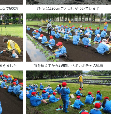
なで500粒
ひもには20cmごと目印がついています
まきました
苗を植えてから2週間、ペポカボチャの観察