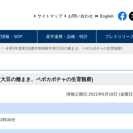
サイトマップ
お問い合わせ
English
究情報・SOP
産学連携・品種・特許
プレスリリー
ー
令和3年度第2回農作業体験学習(大豆の種まき、ペポカボチャの生育観察)
(大豆の種まき、ペポカボチャの生育観察)
情報公開日:2021年6月18日 (金曜日
11時30分