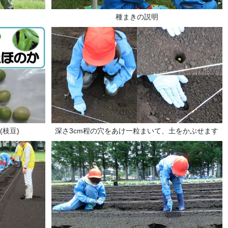
種まきの説明
枝豆)
深さ3cm程の穴をあけ一粒まいて、土をかぶせます