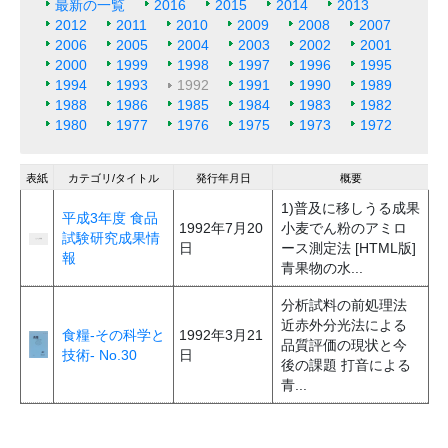
最新の一覧
2016
2015
2014
2013
2012
2011
2010
2009
2008
2007
2006
2005
2004
2003
2002
2001
2000
1999
1998
1997
1996
1995
1994
1993
1992
1991
1990
1989
1988
1986
1985
1984
1983
1982
1980
1977
1976
1975
1973
1972
表紙
カテゴリ/タイトル
発行年月日
概要
1)普及に移しうる成果
平成3年度 食品
1992年7月20
小麦でん粉のアミロ
試験研究成果情
日
ース測定法 [HTML版]
報
青果物の水...
分析試料の前処理法
近赤外分光法による
食糧-その科学と
1992年3月21
品質評価の現状と今
技術- No.30
日
後の課題 打音による
青...