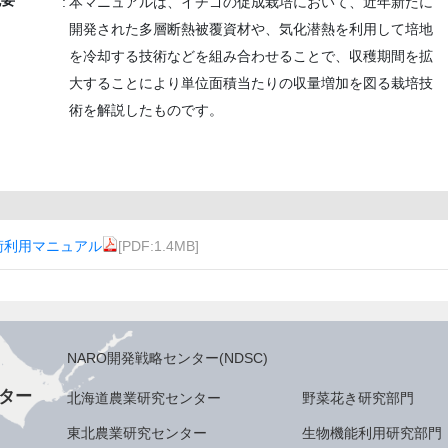
概要
本マニュアルは、イチゴの促成栽培において、近年新たに
開発された多層断熱被覆資材や、気化潜熱を利用して培地
を冷却する技術などを組み合わせることで、収穫期間を拡
大することにより単位面積当たりの収量増加を図る栽培技
術を解説したものです。
術利用マニュアル
[PDF:1.4MB]
NARO開発戦略センター(NDSC)
ター
北海道農業研究センター
野菜花き研究部門
東北農業研究センター
生物機能利用研究部門