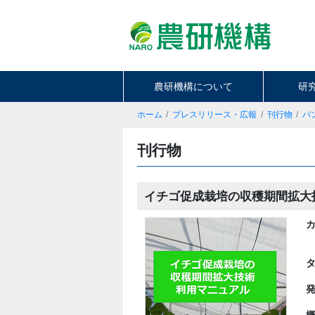
農研機構について
研
ホーム
プレスリリース・広報
刊行物
パ
刊行物
イチゴ促成栽培の収穫期間拡大