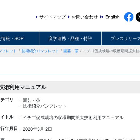
サイトマップ
お問い合わせ
English
究情報・SOP
産学連携・品種・特許
プレスリリー
ンフレット
技術紹介パンフレット
園芸・茶
イチゴ促成栽培の収穫期間拡大技
技術利用マニュアル
カテゴリ
園芸・茶
技術紹介パンフレット
タイトル
イチゴ促成栽培の収穫期間拡大技術利用マニュアル
発行年月日
2020年3月 2日