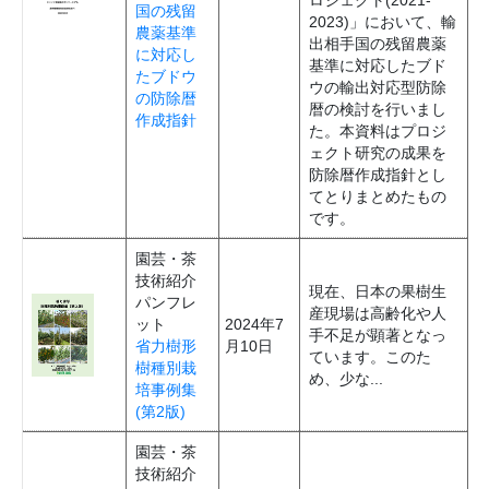
国の残留
2023)」において、輸
農薬基準
出相手国の残留農薬
に対応し
基準に対応したブド
たブドウ
ウの輸出対応型防除
の防除暦
暦の検討を行いまし
作成指針
た。本資料はプロジ
ェクト研究の成果を
防除暦作成指針とし
てとりまとめたもの
です。
園芸・茶
技術紹介
現在、日本の果樹生
パンフレ
産現場は高齢化や人
ット
2024年7
手不足が顕著となっ
省力樹形
月10日
ています。このた
樹種別栽
め、少な...
培事例集
(第2版)
園芸・茶
技術紹介