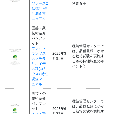
びレース2
別審査基...
抵抗性 特
性調査マ
ニュアル
園芸・茶
技術紹介
パンフレ
ット
種苗管理センターで
プレクト
は、品種登録にかか
ランツス
2026年3
る栽培試験を実施す
スクテラ
月31日
る際の特性調査のポ
リオイデ
イント等...
ス種(コリ
ウス) 特性
調査マニ
ュアル
園芸・茶
技術紹介
種苗管理センターで
パンフレ
は、品種登録にかか
ット
2025年6
る栽培試験を実施す
トマト種
月23日