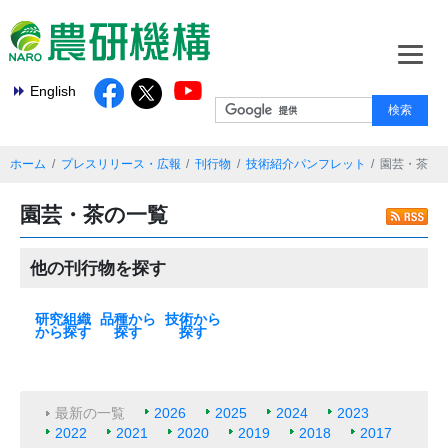
English
ホーム
プレスリリース・広報
刊行物
技術紹介パンフレット
園芸・茶
園芸・茶の一覧
他の刊行物を探す
研究組織
品種から
技術から
から探す
探す
探す
本部
基盤技術研究本
北海道農業研究
東北農業研究セ
中日本農業研究
西日本農業研究
九州沖縄農業研
果樹茶業研究部
野菜花き研究部
畜産研究部門
動物衛生研究部
農村工学研究部
食品研究部門
生物機能利用研
作物研究部門
農業機械研究部
農業環境研究部
遺伝資源研究セ
植物防疫研究部
種苗管理センタ
生物系特定産業
米
麦類
大豆
いも類
雑穀・工芸作物
果樹
花・野菜
飼料作物
その他
最新の一覧
水田作
畑作
園芸・茶
畜産・草地
動物衛生
食品・健康
農村・経営
機械・情報技術
生産基盤・防災
気象・環境
病害虫・鳥獣害
バイオマス・エ
土壌肥料・根圏
放射能対策技術
部
センター
ンター
センター
センター
究センター
門
門
門
門
究部門
門
門
ンター
門
ー
技術研究支援セ
ネルギー
ンター
最新の一覧
2026
2025
2024
2023
2022
2021
2020
2019
2018
2017