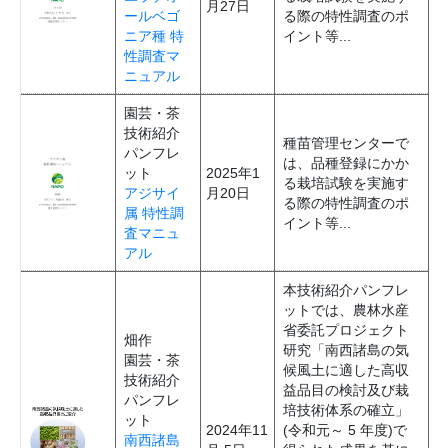
月27日
ールベゴ
る際の特性調査のポ
ニア種 特
イント等...
性調査マ
ニュアル
園芸・茶
技術紹介
種苗管理センターで
パンフレ
は、品種登録にかか
ット
2025年1
る栽培試験を実施す
アジサイ
月20日
る際の特性調査のポ
属 特性調
イント等...
査マニュ
アル
本技術紹介パンフレ
ットでは、農林水産
省委託プロジェクト
畑作
研究「南西諸島の気
園芸・茶
候風土に適した高収
技術紹介
益品目の検討及び栽
パンフレ
培技術体系の確立」
ット
2024年11
(令和元～ 5 年度)で
南西諸島