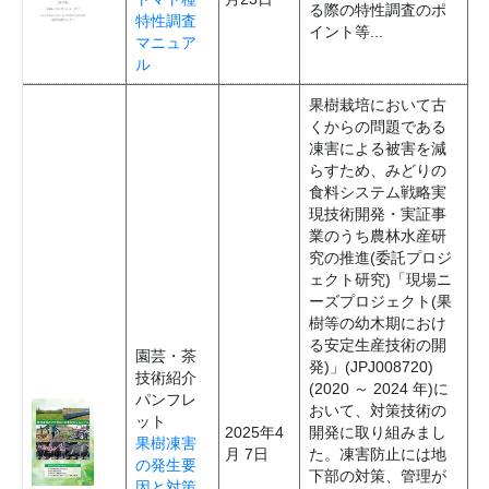
る際の特性調査のポ
特性調査
イント等...
マニュア
ル
果樹栽培において古
くからの問題である
凍害による被害を減
らすため、みどりの
食料システム戦略実
現技術開発・実証事
業のうち農林水産研
究の推進(委託プロジ
ェクト研究)「現場ニ
ーズプロジェクト(果
樹等の幼木期におけ
る安定生産技術の開
園芸・茶
発)」(JPJ008720)
技術紹介
(2020 ～ 2024 年)に
パンフレ
おいて、対策技術の
ット
2025年4
開発に取り組みまし
果樹凍害
月 7日
た。凍害防止には地
の発生要
下部の対策、管理が
因と対策