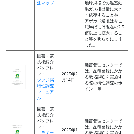
測マップ
地球規模での温室効
果ガス排出量に大き
く依存することや、
アボカド適地は今世
紀半ばには現在の2.5
倍以上に拡大するこ
と等を明らかにしま
した。
園芸・茶
技術紹介
種苗管理センターで
パンフレ
は、品種登録にかか
ット
2025年2
る栽培試験を実施す
ツツジ属
月14日
る際の特性調査のポ
特性調査
イント等...
マニュア
ル
園芸・茶
技術紹介
パンフレ
種苗管理センターで
ット
は、品種登録にかか
2025年1
エラチオ
る栽培試験を実施す