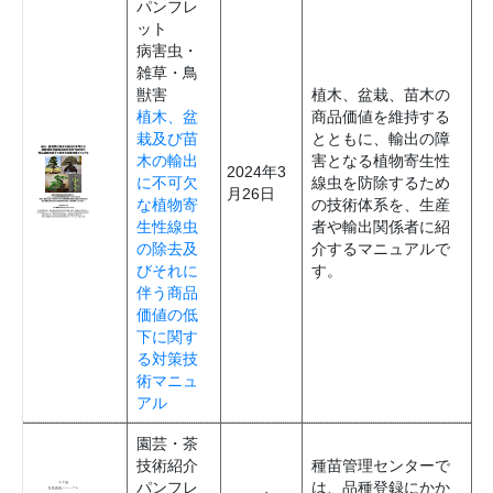
パンフレ
ット
病害虫・
雑草・鳥
獣害
植木、盆栽、苗木の
植木、盆
商品価値を維持する
栽及び苗
とともに、輸出の障
木の輸出
害となる植物寄生性
2024年3
に不可欠
線虫を防除するため
月26日
な植物寄
の技術体系を、生産
生性線虫
者や輸出関係者に紹
の除去及
介するマニュアルで
びそれに
す。
伴う商品
価値の低
下に関す
る対策技
術マニュ
アル
園芸・茶
技術紹介
種苗管理センターで
パンフレ
は、品種登録にかか