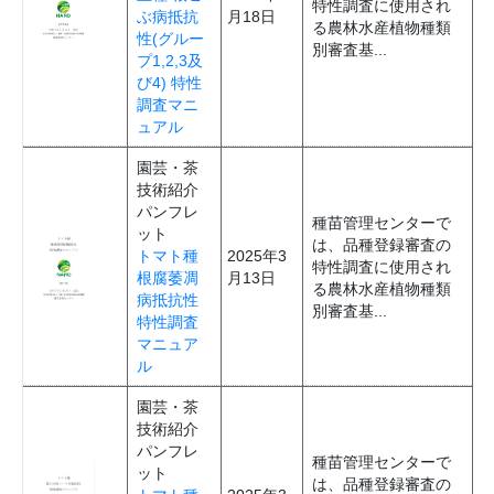
特性調査に使用され
ぶ病抵抗
月18日
る農林水産植物種類
性(グルー
別審査基...
プ1,2,3及
び4) 特性
調査マニ
ュアル
園芸・茶
技術紹介
パンフレ
種苗管理センターで
ット
は、品種登録審査の
トマト種
2025年3
特性調査に使用され
根腐萎凋
月13日
る農林水産植物種類
病抵抗性
別審査基...
特性調査
マニュア
ル
園芸・茶
技術紹介
パンフレ
種苗管理センターで
ット
は、品種登録審査の