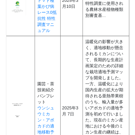
トマト種
2025年3
特性調査に使用され
葉かび病
月10日
る農林水産植物種類
レース0抵
別審査基...
抗性 特性
調査マニ
ュアル
温暖化の影響が大き
く、適地移動が懸念
されるミカンについ
て、長期的な生産計
画策定のための詳細
な栽培適地予測マッ
プを開発しました。
園芸・茶
一方、温暖化により
技術紹介
国内生産の拡大が期
パンフレ
待される亜熱帯果樹
ット
のうち、輸入量が多
ウンシュ
2025年3
いアボカドの適地予
ウミカ
月 7日
測を初めて行いまし
ン・アボ
た。現在のミカン産
カドの適
地における今後のミ
地移動予
カン生産の継続は、