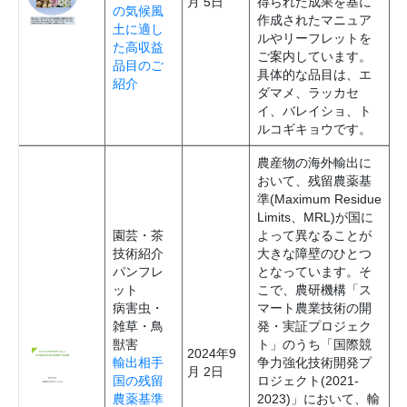
月 5日
得られた成果を基に
の気候風
作成されたマニュア
土に適し
ルやリーフレットを
た高収益
ご案内しています。
品目のご
具体的な品目は、エ
紹介
ダマメ、ラッカセ
イ、バレイショ、ト
ルコギキョウです。
農産物の海外輸出に
おいて、残留農薬基
準(Maximum Residue
Limits、MRL)が国に
園芸・茶
よって異なることが
技術紹介
大きな障壁のひとつ
パンフレ
となっています。そ
ット
こで、農研機構「ス
病害虫・
マート農業技術の開
雑草・鳥
発・実証プロジェク
獣害
ト」のうち「国際競
2024年9
輸出相手
争力強化技術開発プ
月 2日
国の残留
ロジェクト(2021-
農薬基準
2023)」において、輸