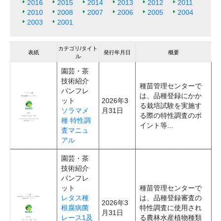
2016
2015
2014
2013
2012
2011
2010
2008
2007
2006
2005
2004
2003
2001
カテゴリ/タイト
表紙
発行年月日
概要
ル
園芸・茶
技術紹介
種苗管理センターで
パンフレ
は、品種登録にかか
ット
2026年3
る栽培試験を実施す
ソラマメ
月31日
る際の特性調査のポ
種 特性調
イント等...
査マニュ
アル
園芸・茶
技術紹介
パンフレ
ット
種苗管理センターで
レタス種
は、品種登録審査の
2026年3
根腐病菌
特性調査に使用され
月31日
レース1及
る農林水産植物種類