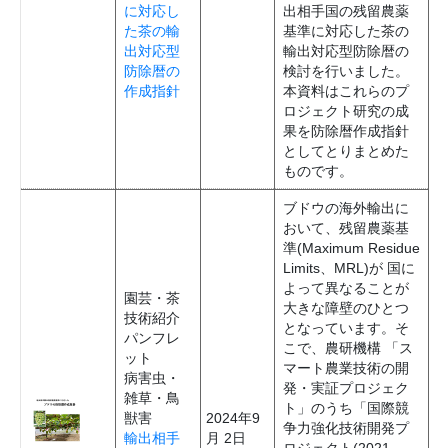
に対応し
出相手国の残留農薬
た茶の輸
基準に対応した茶の
出対応型
輸出対応型防除暦の
防除暦の
検討を行いました。
作成指針
本資料はこれらのプ
ロジェクト研究の成
果を防除暦作成指針
としてとりまとめた
ものです。
ブドウの海外輸出に
おいて、残留農薬基
準(Maximum Residue
Limits、MRL)が 国に
よって異なることが
園芸・茶
大きな障壁のひとつ
技術紹介
となっています。そ
パンフレ
こで、農研機構 「ス
ット
マート農業技術の開
病害虫・
発・実証プロジェク
雑草・鳥
ト」のうち「国際競
獣害
2024年9
争力強化技術開発プ
輸出相手
月 2日
ロジェクト(2021-