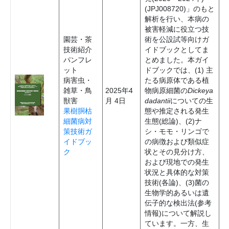
(JPJ008720)」のもと
解析を行い、本病の
被害軽減に役立つ技
園芸・茶
術を公設試等向けガ
技術紹介
イドブックとしてま
パンフレ
とめました。本ガイ
ット
ドブックでは、(1) 主
病害虫・
たる病原体である植
雑草・鳥
2025年4
物病原細菌の
Dickeya
獣害
月 4日
dadantii
についての生
果樹胴枯
態や推定される発生
細菌病対
生態(総論)、(2)ナ
策技術ガ
シ・モモ・リンゴで
イドブッ
の病徴および類似症
ク
状とその見分け方、
および現地での発生
状況と具体的な対策
技術(各論)、(3)菌の
生物学的あるいは遺
伝子的な検出法(参考
情報)について解説し
ています。一方、生