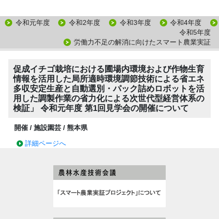
令和元年度
令和2年度
令和3年度
令和4年度
令和5年度
労働力不足の解消に向けたスマート農業実証
促成イチゴ栽培における圃場内環境および作物生育
情報を活用した局所適時環境調節技術による省エネ
多収安定生産と自動選別・パック詰めロボットを活
用した調製作業の省力化による次世代型経営体系の
検証」 令和元年度 第1回見学会の開催について
開催 / 施設園芸 / 熊本県
詳細ページへ