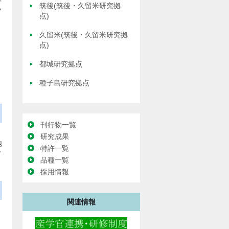
筑後(筑後・久留米研究拠
っ
点)
久留米(筑後・久留米研究拠
点)
都城研究拠点
種子島研究拠点
刊行物一覧
、
研究成果
地
特許一覧
す
品種一覧
採用情報
関連情報