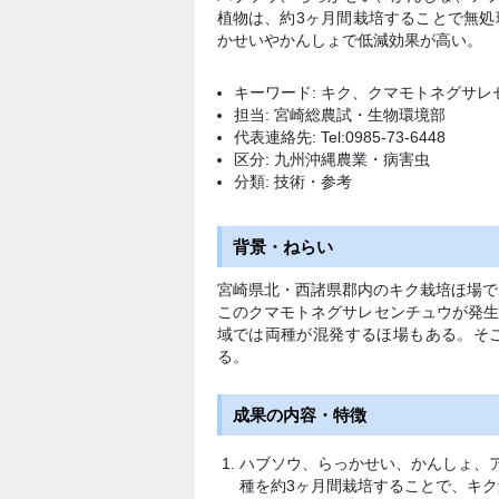
植物は、約3ヶ月間栽培することで無
かせいやかんしょで低減効果が高い。
キーワード: キク、クマモトネグサ
担当: 宮崎総農試・生物環境部
代表連絡先: Tel:0985-73-6448
区分: 九州沖縄農業・病害虫
分類: 技術・参考
背景・ねらい
宮崎県北・西諸県郡内のキク栽培ほ場で
このクマモトネグサレセンチュウが発
域では両種が混発するほ場もある。そ
る。
成果の内容・特徴
ハブソウ、らっかせい、かんしょ、
種を約3ヶ月間栽培することで、キ