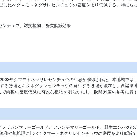
処理に比べクマモトネグサレセンチュウの密度をより低減する。特にら
レセンチュウ、対抗植物、密度低減効果
2003年クマモトネグサレセンチュウの生息が確認された。本地域では
生するほ場とキタネグサレセンチュウの発生するほ場が混在し、西諸県
こで両種の密度低減に有効な植物を明らかにし、防除対策の参考に資
アフリカンマリーゴールド、フレンチマリーゴールド、野生エンバクの6
ク連作や無処理に比べてクマモトネグサレセンチュウの密度をより低減で