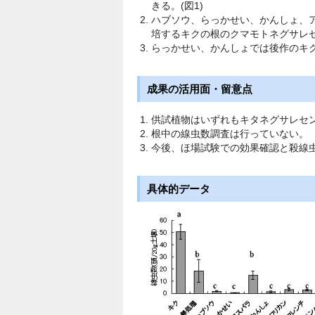
きる。(図1)
ハブソウ、らっかせい、かんしょ、
培するキクの根のクマモトネグサレセ
らっかせい、かんしょでは後作のキク
成果の活用面・留意点
供試植物はいずれもキタネグサレセ
根中の線虫数調査は行っていない。
今後、ほ場試験での効果確認と殺線
具体的データ