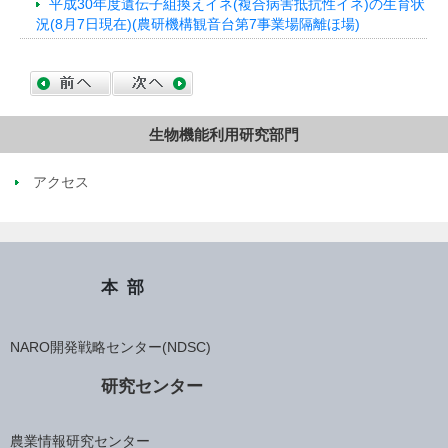
平成30年度遺伝子組換えイネ(複合病害抵抗性イネ)の生育状
況(8月7日現在)(農研機構観音台第7事業場隔離ほ場)
生物機能利用研究部門
アクセス
本部
NARO開発戦略センター(NDSC)
研究センター
農業情報研究センター