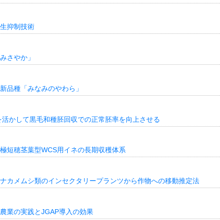
生抑制技術
みさやか」
新品種「みなみのやわら」
を活かして黒毛和種胚回収での正常胚率を向上させる
極短穂茎葉型WCS用イネの長期収穫体系
ナカメムシ類のインセクタリープランツから作物への移動推定法
農業の実践とJGAP導入の効果