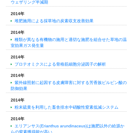
ウェザリング半減期
2014年
堆肥施用による採草地の炭素収支改善効果
2014年
種類が異なる有機物の施用と適切な施肥を組合せた草地の温
室効果ガス発生量
2014年
プロテオミクスによる骨格筋細胞分泌因子の解析
2014年
紫外線照射に起因する皮膚障害に対する芳香族ピルビン酸の
防御効果
2014年
粉末硫黄を利用した畜舎排水中硝酸性窒素低減システム
2014年
エリアンサス(Erianthus arundinaceus)は施肥以外の給源か
らの窒素獲得能が高い