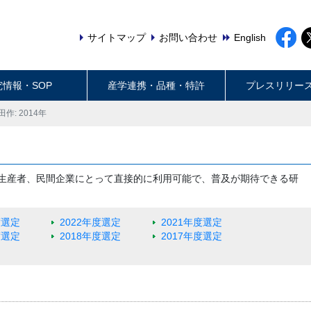
サイトマップ
お問い合わせ
English
究情報・SOP
産学連携・品種・特許
プレスリリー
田作: 2014年
生産者、民間企業にとって直接的に利用可能で、普及が期待できる研
度選定
2022年度選定
2021年度選定
度選定
2018年度選定
2017年度選定