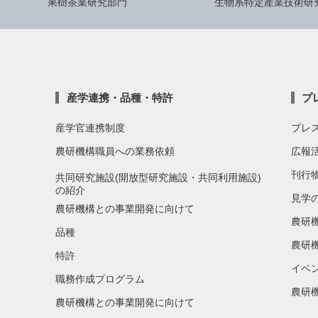
果樹茶業研究部門
生物系特定産業技術研
産学連携・品種・特許
プ
産学官連携制度
プレ
農研機構職員への業務依頼
広報
刊行
共同研究施設(開放型研究施設・共同利用施設)
の紹介
見学
農研機構との事業開発に向けて
農研
品種
農研
特許
イベ
職務作成プログラム
農研機
農研機構との事業開発に向けて