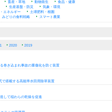
畜産・草地
動物衛生
食品・健康
生産基盤・防災
気象・環境
・エネルギー
土壌肥料・根圏
みどりの食料戦略
スマート農業
1
2020
2019
る巻き込まれ事故の重傷化を防ぐ装置
式で搭載する高能率水田用除草装置
造して稲わらの乾燥を促進