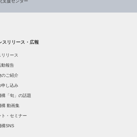
究支援センター
レスリリース・広報
スリリース
活動報告
物のご紹介
の申し込み
機構「旬」の話題
機構 動画集
ント・セミナー
構SNS