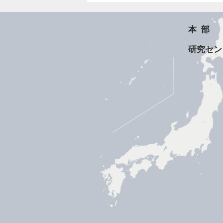
本部
研究セン