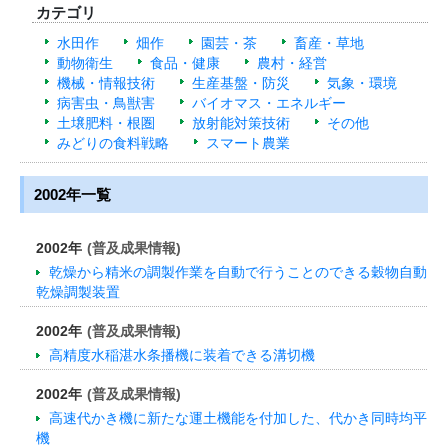
カテゴリ
水田作
畑作
園芸・茶
畜産・草地
動物衛生
食品・健康
農村・経営
機械・情報技術
生産基盤・防災
気象・環境
病害虫・鳥獣害
バイオマス・エネルギー
土壌肥料・根圏
放射能対策技術
その他
みどりの食料戦略
スマート農業
2002年一覧
2002年
(普及成果情報)
乾燥から精米の調製作業を自動で行うことのできる穀物自動
乾燥調製装置
2002年
(普及成果情報)
高精度水稲湛水条播機に装着できる溝切機
2002年
(普及成果情報)
高速代かき機に新たな運土機能を付加した、代かき同時均平
機