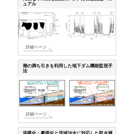
ュアル
詳細ページ
潮の満ち引きを利用した地下ダム機能監視手
法
詳細ページ
温暖化・豪雨化と流域治水に対応した取水堰