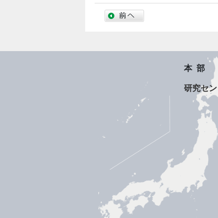
本部
研究セン