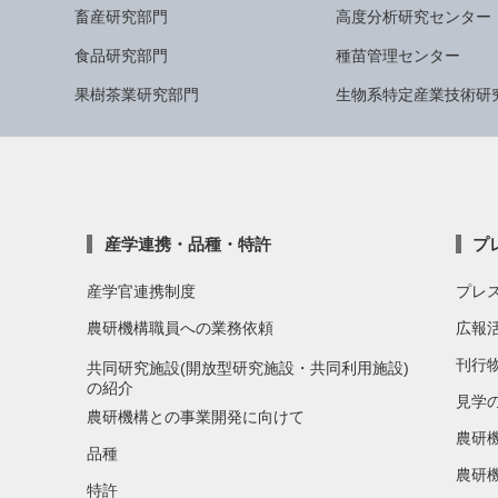
畜産研究部門
高度分析研究センター
食品研究部門
種苗管理センター
果樹茶業研究部門
生物系特定産業技術研
産学連携・品種・特許
プ
産学官連携制度
プレ
農研機構職員への業務依頼
広報
刊行
共同研究施設(開放型研究施設・共同利用施設)
の紹介
見学
農研機構との事業開発に向けて
農研
品種
農研
特許