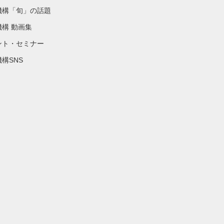
機構「旬」の話題
機構 動画集
ント・セミナー
構SNS