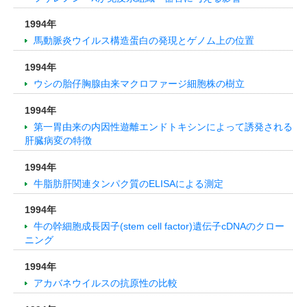
1994年
馬動脈炎ウイルス構造蛋白の発現とゲノム上の位置
1994年
ウシの胎仔胸腺由来マクロファージ細胞株の樹立
1994年
第一胃由来の内因性遊離エンドトキシンによって誘発される
肝臓病変の特徴
1994年
牛脂肪肝関連タンパク質のELISAによる測定
1994年
牛の幹細胞成長因子(stem cell factor)遺伝子cDNAのクロー
ニング
1994年
アカバネウイルスの抗原性の比較