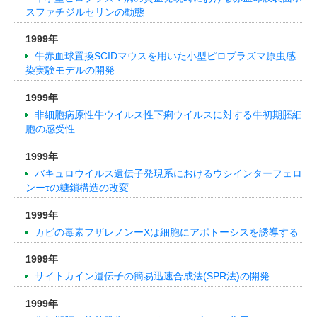
スファチジルセリンの動態
1999年
牛赤血球置換SCIDマウスを用いた小型ピロプラズマ原虫感
染実験モデルの開発
1999年
非細胞病原性牛ウイルス性下痢ウイルスに対する牛初期胚細
胞の感受性
1999年
バキュロウイルス遺伝子発現系におけるウシインターフェロ
ンーτの糖鎖構造の改変
1999年
カビの毒素フザレノンーXは細胞にアポトーシスを誘導する
1999年
サイトカイン遺伝子の簡易迅速合成法(SPR法)の開発
1999年