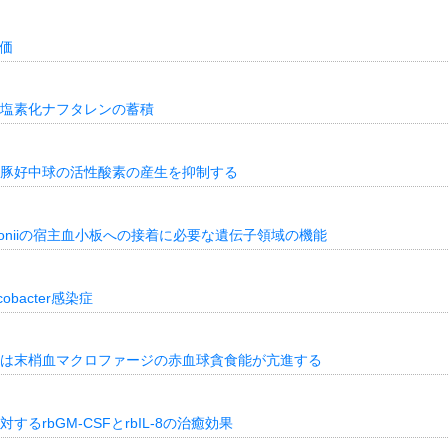
価
塩素化ナフタレンの蓄積
豚好中球の活性酸素の産生を抑制する
 gordoniiの宿主血小板への接着に必要な遺伝子領域の機能
bacter感染症
は末梢血マクロファージの赤血球貪食能が亢進する
rbGM-CSFとrbIL-8の治癒効果