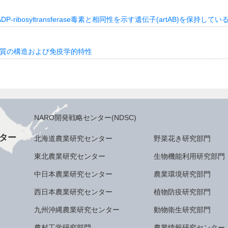
104はADP-ribosyltransferase毒素と相同性を示す遺伝子(artAB)を保持してい
タンパク質の構造および免疫学的特性
NARO開発戦略センター(NDSC)
ター
北海道農業研究センター
野菜花き研究部門
東北農業研究センター
生物機能利用研究部門
中日本農業研究センター
農業環境研究部門
西日本農業研究センター
植物防疫研究部門
九州沖縄農業研究センター
動物衛生研究部門
農村工学研究部門
農業情報研究センター