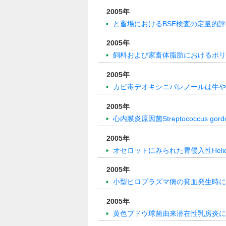
2005年
と畜場におけるBSE検査の定量的評
2005年
飼料および家畜体脂肪におけるポリ
2005年
カビ毒デオキシニバレノールは牛や
2005年
心内膜炎原因菌Streptococcus
2005年
オセロットにみられた胃侵入性Helico
2005年
小型ピロプラズマ病の貧血発生時に
2005年
黄色ブドウ球菌由来潜在性乳房炎に対する