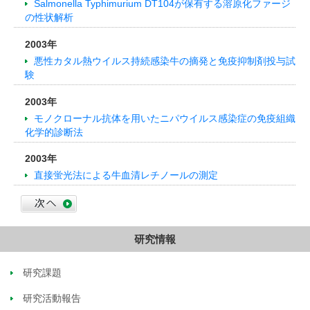
Salmonella Typhimurium DT104が保有する溶原化ファージ
の性状解析
2003年
悪性カタル熱ウイルス持続感染牛の摘発と免疫抑制剤投与試
験
2003年
モノクローナル抗体を用いたニパウイルス感染症の免疫組織
化学的診断法
2003年
直接蛍光法による牛血清レチノールの測定
研究情報
研究課題
研究活動報告