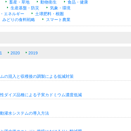
畜産・草地
動物衛生
食品・健康
生産基盤・防災
気象・環境
・エネルギー
土壌肥料・根圏
みどりの食料戦略
スマート農業
1
2020
2019
ムの混入と収穫後の調製による低減対策
性ダイズ品種による子実カドミウム濃度低減
動灌水システムの導入方法