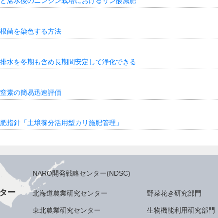
と湛水後のニンジン栽培におけるリン酸減肥
根菌を染色する方法
排水を冬期も含め長期間安定して浄化できる
窒素の簡易迅速評価
肥指針「土壌養分活用型カリ施肥管理」
NARO開発戦略センター(NDSC)
ター
北海道農業研究センター
野菜花き研究部門
東北農業研究センター
生物機能利用研究部門