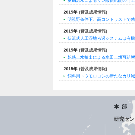
夏期湛水によるリン酸供給能の向上
2015年
(普及成果情報)
明視野条件下、高コントラストで菌
2015年
(普及成果情報)
伏流式人工湿地ろ過システムは有機
2015年
(普及成果情報)
乾熱土水抽出による水田土壌可給態
2015年
(普及成果情報)
飼料用トウモロコシの新たなカリ減
本部
研究セン