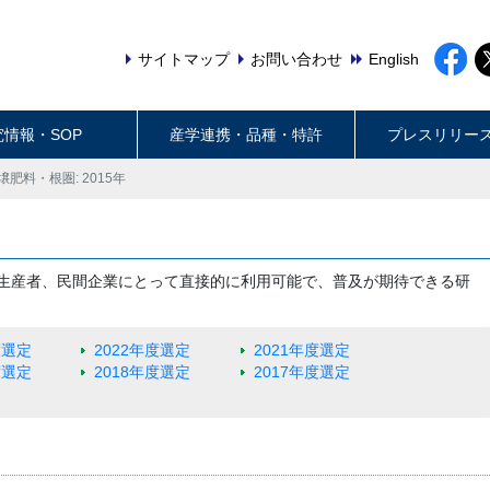
サイトマップ
お問い合わせ
English
究情報・SOP
産学連携・品種・特許
プレスリリー
壌肥料・根圏: 2015年
生産者、民間企業にとって直接的に利用可能で、普及が期待できる研
度選定
2022年度選定
2021年度選定
度選定
2018年度選定
2017年度選定