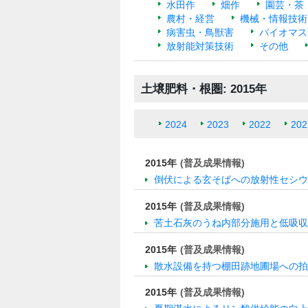
水田作
畑作
園芸・茶
農村・経営
機械・情報技術
病害虫・鳥獣害
バイオマス
放射能対策技術
その他
土壌肥料・根圏: 2015年
2024
2023
2022
202
2015年
(普及成果情報)
倒伏による玄そばへの放射性セシウ
2015年
(普及成果情報)
苦土石灰のうね内部分施用と低吸収
2015年
(普及成果情報)
散水設備を持つ棚田跡地圃場への拍
2015年
(普及成果情報)