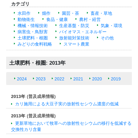
カテゴリ
水田作
畑作
園芸・茶
畜産・草地
動物衛生
食品・健康
農村・経営
機械・情報技術
生産基盤・防災
気象・環境
病害虫・鳥獣害
バイオマス・エネルギー
土壌肥料・根圏
放射能対策技術
その他
みどりの食料戦略
スマート農業
土壌肥料・根圏: 2013年
2024
2023
2022
2021
2020
2019
2013年
(普及成果情報)
カリ施用による大豆子実の放射性セシウム濃度の低減
2013年
(普及成果情報)
更新草地において牧草への放射性セシウムの移行を低減する
交換性カリ含量