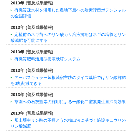
2013年
(普及成果情報)
有機質疎水材を活用した農地下層への炭素貯留ポテンシャル
の全国評価
2013年
(普及成果情報)
定植前のネギ苗へのリン酸カリ溶液施用はネギの増収とリン
酸減肥を可能にする
2013年
(普及成果情報)
有機質肥料活用型養液栽培システム
2013年
(普及成果情報)
アーバスキュラー菌根菌宿主跡のダイズ栽培ではリン酸施肥
を3割削減できる
2013年
(普及成果情報)
茶園への石灰窒素の施用による一酸化二窒素発生量抑制効果
2013年
(普及成果情報)
畑土壌中リン酸の不振とう水抽出法に基づく施設キュウリの
リン酸減肥