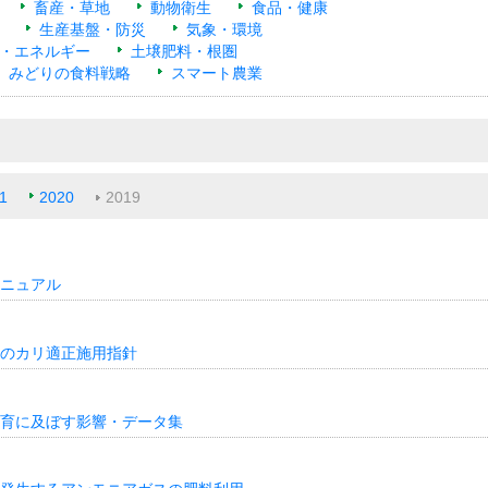
畜産・草地
動物衛生
食品・健康
生産基盤・防災
気象・環境
・エネルギー
土壌肥料・根圏
みどりの食料戦略
スマート農業
1
2020
2019
ニュアル
のカリ適正施用指針
育に及ぼす影響・データ集