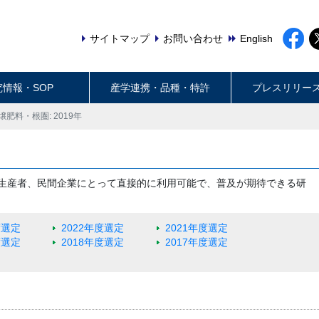
サイトマップ
お問い合わせ
English
究情報・SOP
産学連携・品種・特許
プレスリリー
壌肥料・根圏: 2019年
生産者、民間企業にとって直接的に利用可能で、普及が期待できる研
度選定
2022年度選定
2021年度選定
度選定
2018年度選定
2017年度選定