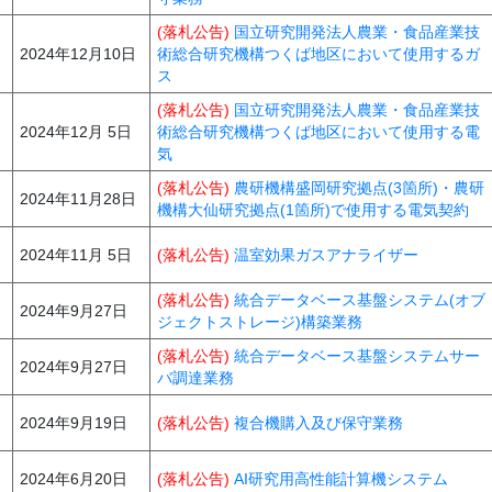
(落札公告)
国立研究開発法人農業・食品産業技
2024年12月10日
術総合研究機構つくば地区において使用するガ
ス
(落札公告)
国立研究開発法人農業・食品産業技
2024年12月 5日
術総合研究機構つくば地区において使用する電
気
(落札公告)
農研機構盛岡研究拠点(3箇所)・農研
2024年11月28日
機構大仙研究拠点(1箇所)で使用する電気契約
2024年11月 5日
(落札公告)
温室効果ガスアナライザー
(落札公告)
統合データベース基盤システム(オブ
2024年9月27日
ジェクトストレージ)構築業務
(落札公告)
統合データベース基盤システムサー
2024年9月27日
バ調達業務
2024年9月19日
(落札公告)
複合機購入及び保守業務
2024年6月20日
(落札公告)
AI研究用高性能計算機システム