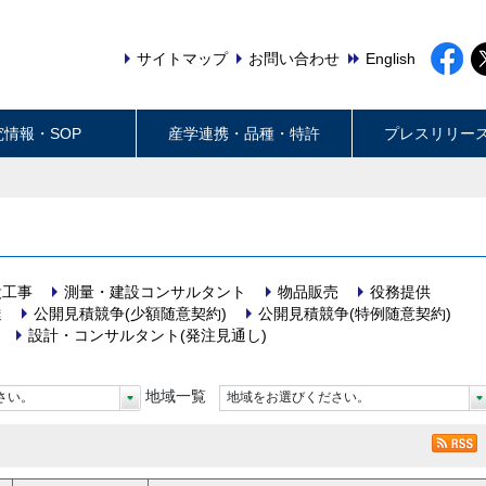
サイトマップ
お問い合わせ
English
究情報・SOP
産学連携・品種・特許
プレスリリー
設工事
測量・建設コンサルタント
物品販売
役務提供
達
公開見積競争(少額随意契約)
公開見積競争(特例随意契約)
設計・コンサルタント(発注見通し)
地域一覧
さい。
地域をお選びください。