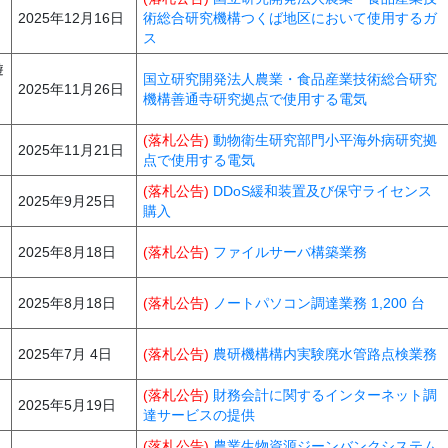
2025年12月16日
術総合研究機構つくば地区において使用するガ
ス
遊
国立研究開発法人農業・食品産業技術総合研究
2025年11月26日
機構善通寺研究拠点で使用する電気
(落札公告)
動物衛生研究部門小平海外病研究拠
2025年11月21日
点で使用する電気
(落札公告)
DDoS緩和装置及び保守ライセンス
2025年9月25日
購入
2025年8月18日
(落札公告)
ファイルサーバ構築業務
2025年8月18日
(落札公告)
ノートパソコン調達業務 1,200 台
2025年7月 4日
(落札公告)
農研機構構内実験廃水管路点検業務
(落札公告)
財務会計に関するインターネット調
2025年5月19日
達サービスの提供
(落札公告)
農業生物資源ジーンバンクシステム