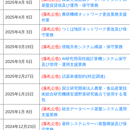
2025年4月 9日
基盤賃貸借及び運用・保守業務
(落札公告)
農研機構ネットワーク更改業務支援
2025年4月 8日
作業
(落札公告)
つくば地区ネットワーク更改及び保
2025年4月 3日
守業務
2025年3月19日
(落札公告)
情報共有システム構築・保守業務
(落札公告)
AI研究用高性能計算機システム保守
2025年3月 5日
及び管理・運用支援業務
2025年2月27日
(落札公告)
試薬単価契約(特定調達)
(落札公告)
国立研究開発法人農業・食品産業技
2025年1月15日
術総合研究機構安濃野菜研究拠点で使用する電
気
(落札公告)
統合データベース基盤システム運用
2025年1月 8日
支援業務
(落札公告)
基幹システムサーバ基盤構築及び保
2024年12月23日
守業務