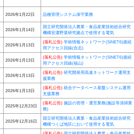
2026年1月22日
品種管理システム保守業務
国立研究開発法人農業・食品産業技術総合研究
2026年1月14日
機構安濃野菜研究拠点で使用する電気
(落札公告)
学術情報ネットワーク(SINET6)接続
2026年1月13日
用アクセス回線(合志)
(落札公告)
学術情報ネットワーク(SINET6)接続
2026年1月13日
用アクセス回線(福山)
(落札公告)
研究開発用高速ネットワーク運用支
2026年1月13日
援業務
(落札公告)
統合データベース基盤システム運用
2026年1月13日
支援業務
(落札公告)
施設の管理・運営業務(施設等清掃業
2025年12月23日
務)
国立研究開発法人農業・食品産業技術総合研究
2025年12月16日
機構つくば地区において使用する電気
(落札公告)
国立研究開発法人農業・食品産業技