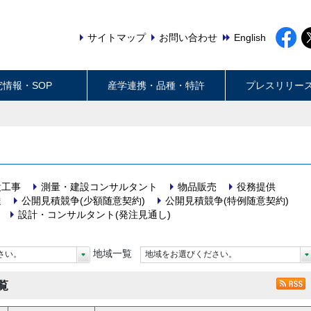
サイトマップ
お問い合わせ
English
究情報・SOP
産学連携・品種・特許
プレスリリー
設工事
測量・建設コンサルタント
物品販売
役務提供
達
公開見積競争(少額随意契約)
公開見積競争(特例随意契約)
設計・コンサルタント(発注見通し)
地域一覧
さい。
地域をお選びください。
覧