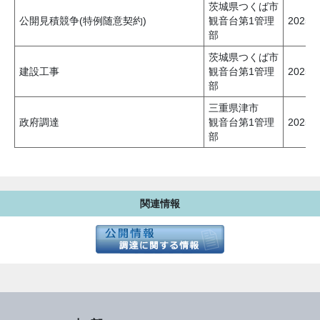
茨城県つくば市
公開見積競争(特例随意契約)
観音台第1管理
2025
部
茨城県つくば市
建設工事
観音台第1管理
2025
部
三重県津市
政府調達
観音台第1管理
2025
部
関連情報