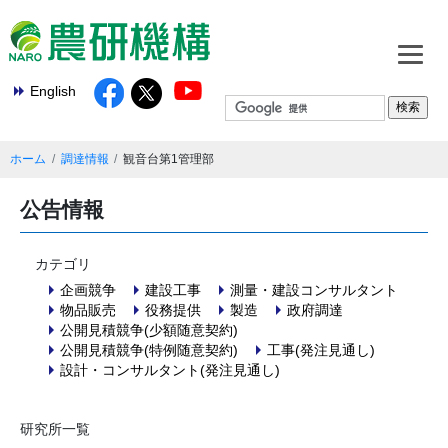
English
ホーム
調達情報
観音台第1管理部
公告情報
カテゴリ
企画競争
建設工事
測量・建設コンサルタント
物品販売
役務提供
製造
政府調達
公開見積競争(少額随意契約)
公開見積競争(特例随意契約)
工事(発注見通し)
設計・コンサルタント(発注見通し)
研究所一覧