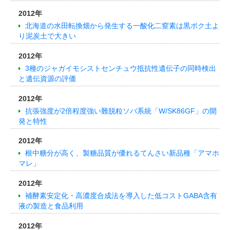
2012年
北海道の水田転換畑から発生する一酸化二窒素は黒ボク土よ
り泥炭土で大きい
2012年
3種のジャガイモシストセンチュウ抵抗性遺伝子の同時検出
と遺伝資源の評価
2012年
抗張強度が2倍程度強い難脱粒ソバ系統「W/SK86GF」の開
発と特性
2012年
根中糖分が高く、製糖品質が優れるてんさい新品種「アマホ
マレ」
2012年
補酵素安定化・高濃度合成法を導入した低コストGABA含有
液の製造と食品利用
2012年