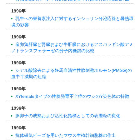
1996年
乳牛への栄養素注入に対するインシュリン分泌応答と暑熱環
境の影響
1996年
産卵鶏肝臓と腎臓および牛肝臓におけるアスパラギン酸アミ
ノトランスフェラーゼの分子内糖鎖の比較
1996年
シアル酸除去による妊馬血清性性腺刺激ホルモン(PMSG)の
血中半減期の短縮
1996年
XYfemaleタイプの性腺発育不全症のウシのY染色体の特徴
1996年
豚卵子の成熟および活性化指標としての表層粒の変化
1996年
抗体磁気ビーズを用いたマウス生殖幹細胞株の作出