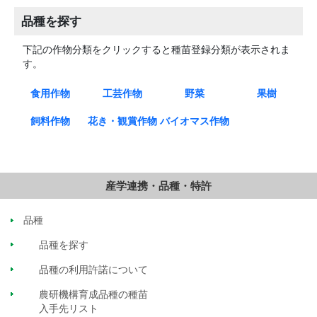
品種を探す
下記の作物分類をクリックすると種苗登録分類が表示されま
す。
食用作物
工芸作物
野菜
果樹
稲
小麦
大麦
大豆
ばれいしょ
さつまいも
そば
だったんそ
はとむぎ
アマランサ
ごま
なたね
さとうきび
てんさい
茶
桑
だいこん
ダイコン種×
ヤーコン
はくさい
レタス
ねぎ
キャベツ
たまねぎ
アスパラガ
アブラナ(在
トマト
なす
きゅうり
かぼちゃ
とうがらし
いちご
すいか
メロン
かんきつ
きんかん
りんご
なし
日本なし
西洋なし
くり
もも
すもも
あんず
うめ
ぶどう
かき
ブルベリー
飼料作物
花き・観賞作物
バイオマス作物
ば
ス
ケール ウィ
ス
来ナタネ)種
属
リディス変
イタリアン
ペレニアル
オーチャー
トールフェ
メドウフェ
フェストロ
ギニアグラ
しば
あかクロー
しろクロー
アルファル
とうもろこ
ソルガム
えん麦
アウェナ ス
きく
ばら
カーネーシ
つばき
アリウム カ
のあさがお
稲
さつまいも
いちご
アルストロ
ダリア
トレニア属
種
エリアンツ
ススキ属
アリウム ホラン
ディクム×アリ
ライグラス
ライグラス
ドグラス
スク
スク
リウム
ス
バ
バ
ファ
し
トリゴサ
ョン
エシウム
メリア属
ス アルンデ
ウム カラタビエ
ィナセウス
ンセ
種
産学連携・品種・特許
品種
品種を探す
品種の利用許諾について
農研機構育成品種の種苗
入手先リスト