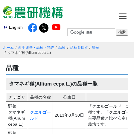
English
ホーム
産学連携・品種・特許
品種
品種を探す
野菜
タマネギ種(Allium cepa L.)
品種
タマネギ種(Allium cepa L.)の品種一覧
カテゴリ
品種の名称
公表日
野菜
「クエルゴールド」は可
タマネギ
クエルゴー
種です。「クエルゴール
2013年8月30日
種(Allium
ルド
主要品種と比べ安定して
cepa L.)
栽培です。
野菜