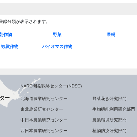
登録分類が表示されます。
芸作物
野菜
果樹
び
だいこん
ダイコン種×ケール ウィ
ヤーコン
はくさい
レタス
ねぎ
キャベツ
たまねぎ
アスパラガス
アブラナ(在来ナタネ)種
トマト
なす
きゅうり
かぼちゃ
とうがらし属
いちご
すいか
メロン
かんきつ
きんかん
りんご
なし
日本なし
西洋なし
くり
もも
すもも
あんず
うめ
ぶどう
かき
ブルベリー
・観賞作物
バイオマス作物
リディス変種
ション
カエシウム
お
も
ロメリア属
属
エリアンツス アルンデ
ススキ属
ランディクム×アリ
ビエンセ
ィナセウス種
NARO開発戦略センター(NDSC)
ター
北海道農業研究センター
野菜花き研究部門
東北農業研究センター
生物機能利用研究部門
中日本農業研究センター
農業環境研究部門
西日本農業研究センター
植物防疫研究部門