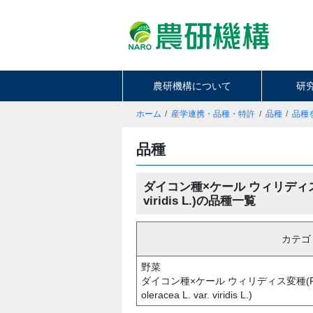
農研機構について
研
ホーム
産学連携・品種・特許
品種
品種
品種
ダイコン種×ケール ウィリディス変種(Raph
viridis L.)の品種一覧
カテゴ
野菜
ダイコン種×ケール ウィリディス変種(Raphanus
oleracea L. var. viridis L.)