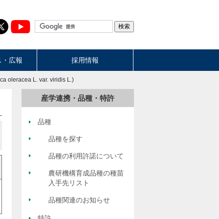
ス・広報
採用情報
cea L. var. viridis L.)
産学連携・品種・特許
品種
品種を探す
品種の利用許諾について
農研機構育成品種の種苗
入手先リスト
品種関連のお知らせ
特許