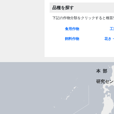
品種を探す
下記の作物分類をクリックすると種苗
食用作物
工
稲
小麦
大麦
大豆
ばれいしょ
さつまいも
そば
だったんそば
はとむぎ
アマランサス
ごま
なたね
さとうき
てんさい
茶
桑
飼料作物
花き
イタリアンライグラス
ペレニアルライグラス
オーチャードグラス
トールフェスク
メドウフェスク
フェストロリウム
ギニアグラス
しば
あかクローバ
しろクローバ
アルファルファ
とうもろこし
ソルガム
えん麦
アウェナ ストリゴサ
きく
ばら
カーネー
つばき
アリウム 
のあさが
稲
さつまい
いちご
アルスト
ダリア
トレニア
アリウム ホ
ウム カラタ
本部
研究セン