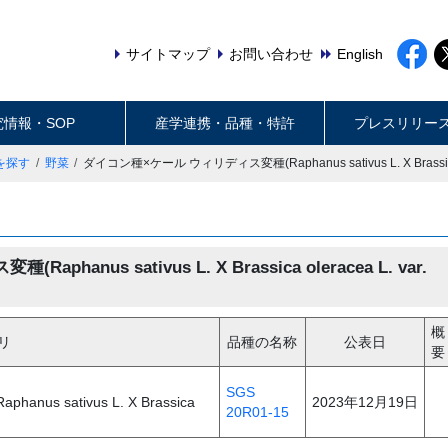
サイトマップ
お問い合わせ
English
究情報・SOP
産学連携・品種・特許
プレスリリー
を探す
野菜
ダイコン種×ケール ウィリディス変種(Raphanus sativus L. X Brassica olera
anus sativus L. X Brassica oleracea L. var.
概
リ
品種の名称
公表日
要
SGS
 sativus L. X Brassica
2023年12月19日
20R01-15