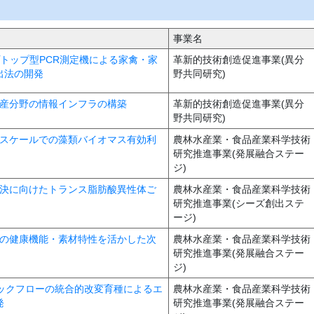
事業名
プトップ型PCR測定機による家禽・家
革新的技術創造促進事業(異分
出法の開発
野共同研究)
林水産分野の情報インフラの構築
革新的技術創造促進事業(異分
野共同研究)
大規模スケールでの藻類バイオマス有効利
農林水産業・食品産業科学技術
研究推進事業(発展融合ステー
ジ)
質的解決に向けたトランス脂肪酸異性体ご
農林水産業・食品産業科学技術
研究推進事業(シーズ創出ステ
ージ)
発とその健康機能・素材特性を活かした次
農林水産業・食品産業科学技術
研究推進事業(発展融合ステー
ジ)
ボリックフローの統合的改変育種によるエ
農林水産業・食品産業科学技術
発
研究推進事業(発展融合ステー