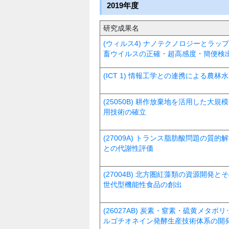
2019年度
研究成果名
(ウィルス4) ナノテクノロジーとラッ
畜ウイルスの正確・超高感度・簡便検
(ICT 1) 情報工学との連携による農
(25050B) 耕作放棄地を活用した
用技術の確立
(27009A) トランス脂肪酸問題の
との代謝性評価
(27004B) 北方圏紅藻類の資源開
世代型機能性食品の創出
(26027AB) 炭素・窒素・硫黄メタ
ルゴチオネイン発酵生産技術体系の開