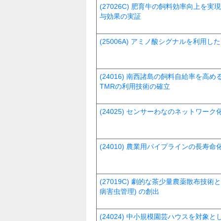
(27026C) 肥育牛の飼料効率向上
与効果の実証
(25006A) アミノ酸シグナルを利用
(24016) 南西諸島の飼料自給率を
TMRの利用技術の確立
(24025) センサーわなのネットワ
(24010) 農業用パイプラインの長寿
(27019C) 劇的な茶少量農薬散布技術
病害虫管理) の創出
(24024) 中小規模園芸ハウスを対