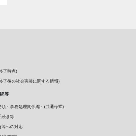
終了時点)
終了後の社会実装に関する情報)
続等
領～事務処理関係編～(共通様式)
手続き等
為等への対応