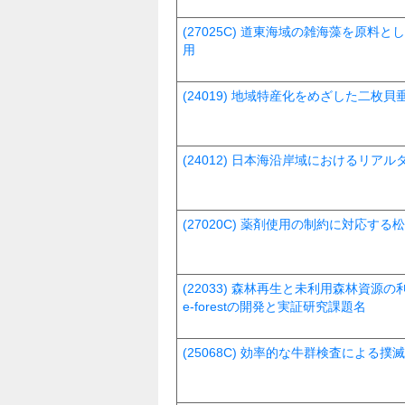
(27025C) 道東海域の雑海藻を原
用
(24019) 地域特産化をめざした二枚
(24012) 日本海沿岸域におけるリ
(27020C) 薬剤使用の制約に対応す
(22033) 森林再生と未利用森林資
e-forestの開発と実証研究課題名
(25068C) 効率的な牛群検査による