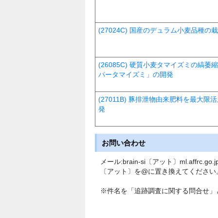
(27024C) 国産のデュラム小麦品種
(26085C) 硬質小麦タマイズミの
パータマイズミ」の開発
(27011B) 豚排泄物由来肥料を最大
発
お問い合わせ
メール:brain-si〔アット〕ml.affrc.go.j
〔アット〕を@に置き換えてください
※件名を「追跡調査に関する問合せ」