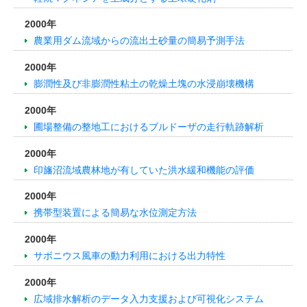
2000年
農業用ダム流域からの流出土砂量の簡易予測手法
2000年
膨潤性及び非膨潤性粘土の乾燥土塊の水浸崩壊機構
2000年
圃場整備の整地工におけるブルドーザの走行軌跡解析
2000年
印旛沼流域農林地が有していた洪水緩和機能の評価
2000年
携帯型装置による簡易な水位測定方法
2000年
サボニウス風車の動力利用における出力特性
2000年
広域排水解析のデータ入力支援および可視化システム