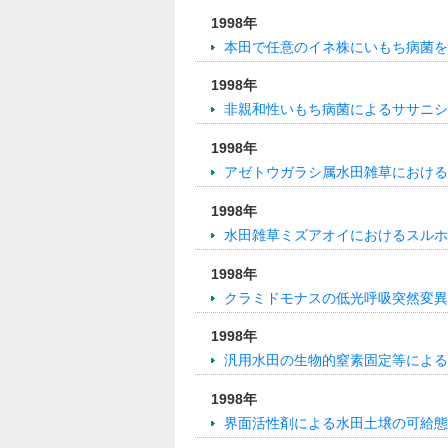
1998年
本田で任意のイネ株にいもち病菌を
1998年
非親和性いもち病菌によるササニシ
1998年
アゼトウガラシ属水田雑草における
1998年
水田雑草ミズアオイにおけるスルホ
1998年
クラミドモナスの低光呼吸突然変異
1998年
汎用水田の生物的窒素固定等による
1998年
界面活性剤による水田土壌の可給態