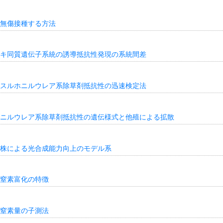
無傷接種する方法
キ同質遺伝子系統の誘導抵抗性発現の系統間差
スルホニルウレア系除草剤抵抗性の迅速検定法
ニルウレア系除草剤抵抗性の遺伝様式と他殖による拡散
株による光合成能力向上のモデル系
窒素富化の特徴
窒素量の子測法