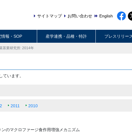
サイトマップ
お問い合わせ
English
究情報・SOP
産学連携・品種・特許
プレスリリー
菜茶業研究所: 2014年
しています。
2
2011
2010
キンのマクロファージ食作用増強メカニズム