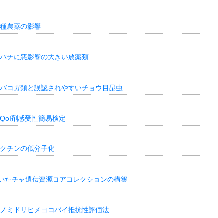
種農薬の影響
バチに悪影響の大きい農薬類
バコガ類と誤認されやすいチョウ目昆虫
QoI剤感受性簡易検定
クチンの低分子化
づいたチャ遺伝資源コアコレクションの構築
ノミドリヒメヨコバイ抵抗性評価法