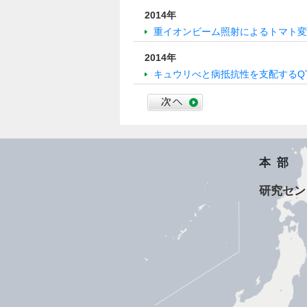
2014年
重イオンビーム照射によるトマト変
2014年
キュウリべと病抵抗性を支配するQ
本部
研究セン