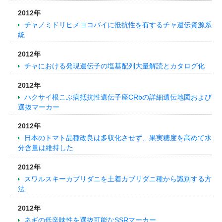
2012年
チャノミドリヒメヨコバイに抵抗性を有するチャ遺伝資源系
統
2012年
チャにおける発現遺伝子の塩基配列大量解読とカタログ化
2012年
ハクサイ根こぶ病抵抗性遺伝子座CRbの詳細遺伝地図および
選抜マーカー
2012年
日本のトマト品種改良は多収化させず、果実糖度を高めて水
分含量は維持した
2012年
スワルスキーカブリダニを土着カブリダニ種から識別する方
法
2012年
ネギの低辛味性を選抜可能なSSRマーカー