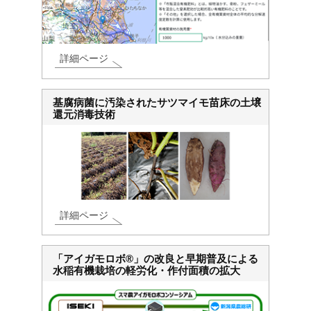
詳細ページ
基腐病菌に汚染されたサツマイモ苗床の土壌
還元消毒技術
詳細ページ
「アイガモロボ®」の改良と早期普及による
水稲有機栽培の軽労化・作付面積の拡大