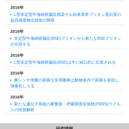
2016年
L型非定型牛海綿状脳症感染サル由来異常プリオン蛋白質の
超高感度検出技術の開発
2016年
非定型牛海綿状脳症(BSE)プリオンから新たなBSEプリオン
が出現する
2016年
L型非定型牛海綿状脳症(BSE)は牛に経口的に伝達される
2016年
豚レンサ球菌の莢膜欠失弱毒株は動物体内で莢膜を発現し、
強毒化しうる
2016年
新たな遺伝子系統の豚繁殖・呼吸障害症候群(PRRS)ウイル
スの性状解析
研究情報