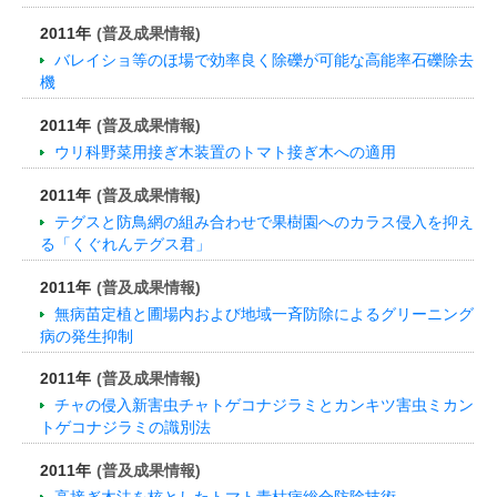
2011年
(普及成果情報)
バレイショ等のほ場で効率良く除礫が可能な高能率石礫除去
機
2011年
(普及成果情報)
ウリ科野菜用接ぎ木装置のトマト接ぎ木への適用
2011年
(普及成果情報)
テグスと防鳥網の組み合わせで果樹園へのカラス侵入を抑え
る「くぐれんテグス君」
2011年
(普及成果情報)
無病苗定植と圃場内および地域一斉防除によるグリーニング
病の発生抑制
2011年
(普及成果情報)
チャの侵入新害虫チャトゲコナジラミとカンキツ害虫ミカン
トゲコナジラミの識別法
2011年
(普及成果情報)