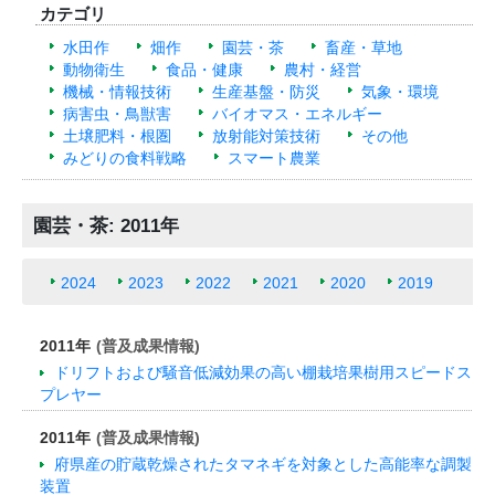
カテゴリ
水田作
畑作
園芸・茶
畜産・草地
動物衛生
食品・健康
農村・経営
機械・情報技術
生産基盤・防災
気象・環境
病害虫・鳥獣害
バイオマス・エネルギー
土壌肥料・根圏
放射能対策技術
その他
みどりの食料戦略
スマート農業
園芸・茶: 2011年
2024
2023
2022
2021
2020
2019
2011年
(普及成果情報)
ドリフトおよび騒音低減効果の高い棚栽培果樹用スピードス
プレヤー
2011年
(普及成果情報)
府県産の貯蔵乾燥されたタマネギを対象とした高能率な調製
装置