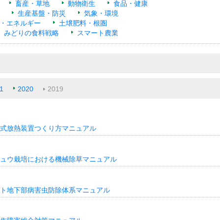
畜産・草地
動物衛生
食品・健康
生産基盤・防災
気象・環境
・エネルギー
土壌肥料・根圏
みどりの食料戦略
スマート農業
1
2020
2019
式放熱装置つくり方マニュアル
ュウ栽培における機械除草マニュアル
ト地下部病害虫防除体系マニュアル