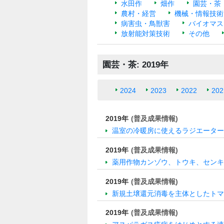
水田作
畑作
園芸・茶
農村・経営
機械・情報技術
病害虫・鳥獣害
バイオマス
放射能対策技術
その他
園芸・茶: 2019年
2024
2023
2022
202
2019年
(普及成果情報)
温室の冷暖房に使えるラジエーター
2019年
(普及成果情報)
薬用作物カンゾウ、トウキ、センキ
2019年
(普及成果情報)
新規土壌還元消毒を主体としたトマ
2019年
(普及成果情報)