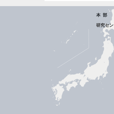
本部
研究セン