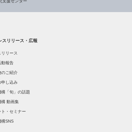
究支援センター
レスリリース・広報
スリリース
活動報告
物のご紹介
の申し込み
機構「旬」の話題
機構 動画集
ント・セミナー
構SNS