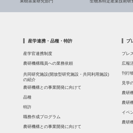
果樹茶業研究部門
生物系特定産業技術研
産学連携・品種・特許
プ
産学官連携制度
プレ
農研機構職員への業務依頼
広報
刊行
共同研究施設(開放型研究施設・共同利用施設)
の紹介
見学
農研機構との事業開発に向けて
農研
品種
農研
特許
イベ
職務作成プログラム
農研機
農研機構との事業開発に向けて