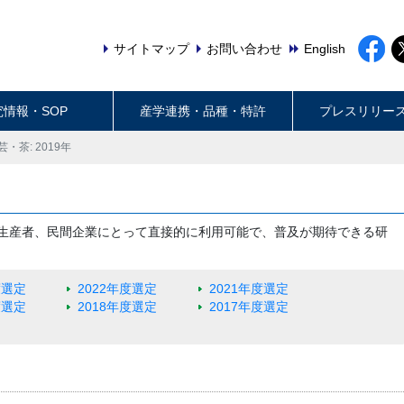
サイトマップ
お問い合わせ
English
究情報・SOP
産学連携・品種・特許
プレスリリー
芸・茶: 2019年
生産者、民間企業にとって直接的に利用可能で、普及が期待できる研
度選定
2022年度選定
2021年度選定
度選定
2018年度選定
2017年度選定