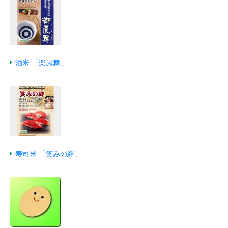
酒米 「楽風舞」
寿司米 「笑みの絆」