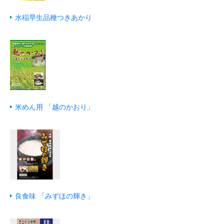
水稲早生品種つきあかり
米めん用 「越のかおり」
良食味 「みずほの輝き」