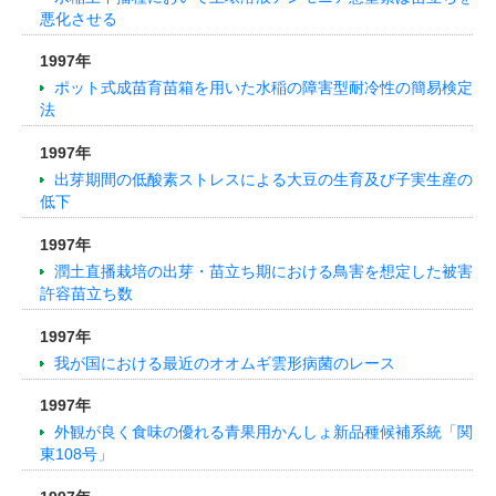
悪化させる
1997年
ポット式成苗育苗箱を用いた水稲の障害型耐冷性の簡易検定
法
1997年
出芽期間の低酸素ストレスによる大豆の生育及び子実生産の
低下
1997年
潤土直播栽培の出芽・苗立ち期における鳥害を想定した被害
許容苗立ち数
1997年
我が国における最近のオオムギ雲形病菌のレース
1997年
外観が良く食味の優れる青果用かんしょ新品種候補系統「関
東108号」