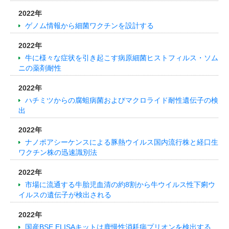
2022年
ゲノム情報から細菌ワクチンを設計する
2022年
牛に様々な症状を引き起こす病原細菌ヒストフィルス・ソム
ニの薬剤耐性
2022年
ハチミツからの腐蛆病菌およびマクロライド耐性遺伝子の検
出
2022年
ナノポアシーケンスによる豚熱ウイルス国内流行株と経口生
ワクチン株の迅速識別法
2022年
市場に流通する牛胎児血清の約8割から牛ウイルス性下痢ウ
イルスの遺伝子が検出される
2022年
国産BSE ELISAキットは鹿慢性消耗病プリオンを検出する