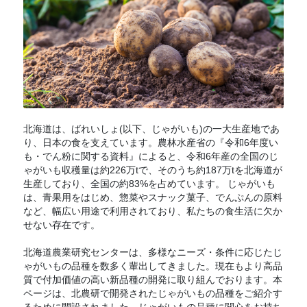
北海道は、ばれいしょ(以下、じゃがいも)の一大生産地であ
り、日本の食を支えています。農林水産省の『令和6年度い
も・でん粉に関する資料』によると、令和6年産の全国のじ
ゃがいも収穫量は約226万tで、そのうち約187万tを北海道が
生産しており、全国の約83%を占めています。 じゃがいも
は、青果用をはじめ、惣菜やスナック菓子、でんぷんの原料
など、幅広い用途で利用されており、私たちの食生活に欠か
せない存在です。
北海道農業研究センターは、多様なニーズ・条件に応じたじ
ゃがいもの品種を数多く輩出してきました。現在もより高品
質で付加価値の高い新品種の開発に取り組んでおります。本
ページは、北農研で開発されたじゃがいもの品種をご紹介す