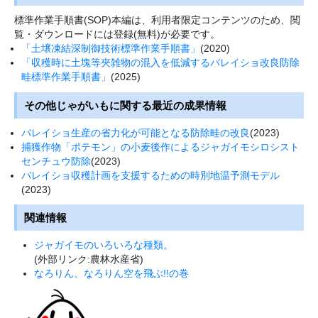
標準作業手順書(SOP)本編は、利用者限定コンテンツのため、閲
覧・ダウンロードには登録(無料)が必要です。
「土壌凍結深制御技術標準作業手順書」
(2020)
「収穫時に土塊等夾雑物の混入を低減するバレイショ改良防除
畦標準作業手順書」
(2025)
その他じゃがいもに関する最近の成果情報
バレイショ生産の省力化が可能となる防除畦の改良
(2023)
捕獲作物「ポテモン」の小麦後作によるジャガイモシロシスト
センチュウ防除
(2023)
バレイショ収穫計画を支援するための時別地温予測モデル
(2023)
関連情報
ジャガイモのいろいろな種類。
(外部リンク:農林水産省)
なろりん、なろりん空を飛ぶ!!の巻