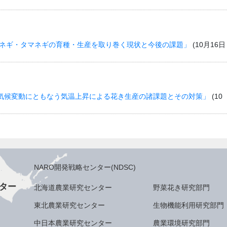
「ネギ・タマネギの育種・生産を取り巻く現状と今後の課題」
(10月16日
気候変動にともなう気温上昇による花き生産の諸課題とその対策」
(10
NARO開発戦略センター(NDSC)
ター
北海道農業研究センター
野菜花き研究部門
東北農業研究センター
生物機能利用研究部門
中日本農業研究センター
農業環境研究部門