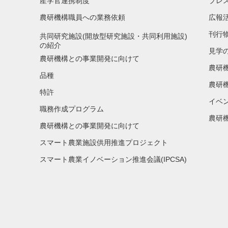
産学官連携制度
プレ
農研機構職員への業務依頼
広報
刊行
共同研究施設(開放型研究施設・共同利用施設)
の紹介
見学
農研機構との事業開発に向けて
農研
品種
農研
特許
イベ
職務作成プログラム
農研機
農研機構との事業開発に向けて
スマート農業施設供用推進プロジェクト
スマート農業イノベーション推進会議(IPCSA)