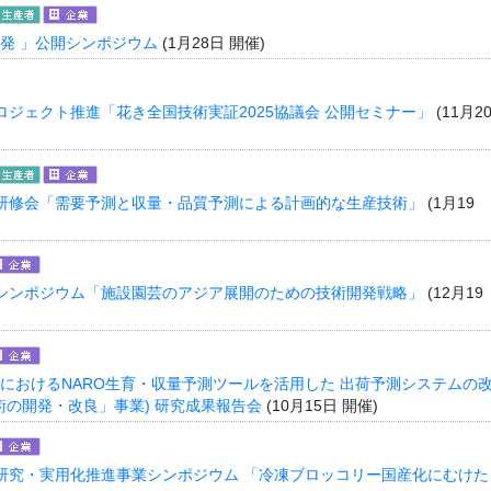
発 」公開シンポジウム
(1月28日 開催)
ジェクト推進「花き全国技術実証2025協議会 公開セミナー」
(11月2
研修会「需要予測と収量・品質予測による計画的な生産技術」
(1月19
シンポジウム「施設園芸のアジア展開のための技術開発戦略」
(12月19
におけるNARO生育・収量予測ツールを活用した 出荷予測システムの
術の開発・改良」事業) 研究成果報告会
(10月15日 開催)
研究・実用化推進事業シンポジウム 「冷凍ブロッコリー国産化にむけた