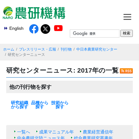
English
ホーム
プレスリリース・広報
刊行物
中日本農業研究センター
研究センターニュース
研究センターニュース: 2017年の一覧
他の刊行物を探す
研究組織
品種から
技術から
から探す
探す
探す
本部
基盤技術研究本
北海道農業研究
東北農業研究セ
中日本農業研究
西日本農業研究
九州沖縄農業研
果樹茶業研究部
野菜花き研究部
畜産研究部門
動物衛生研究部
農村工学研究部
食品研究部門
生物機能利用研
作物研究部門
農業機械研究部
農業環境研究部
遺伝資源研究セ
植物防疫研究部
種苗管理センタ
生物系特定産業
米
麦類
大豆
いも類
雑穀・工芸作物
果樹
花・野菜
飼料作物
その他
最新の一覧
水田作
畑作
園芸・茶
畜産・草地
動物衛生
食品・健康
農村・経営
機械・情報技術
生産基盤・防災
気象・環境
病害虫・鳥獣害
バイオマス・エ
土壌肥料・根圏
放射能対策技術
部
センター
ンター
センター
センター
究センター
門
門
門
門
究部門
門
門
ンター
門
ー
技術研究支援セ
ネルギー
ンター
一覧へ
成果マニュアル年
農業経営通信年
中央農研北陸ニュース年
総合農業研究叢書年