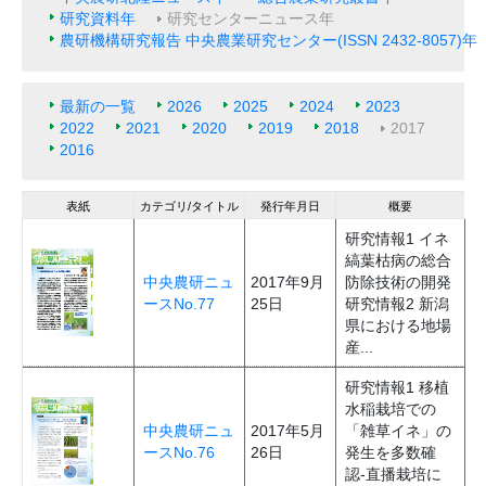
研究資料年
研究センターニュース年
農研機構研究報告 中央農業研究センター(ISSN 2432-8057)年
最新の一覧
2026
2025
2024
2023
2022
2021
2020
2019
2018
2017
2016
表紙
カテゴリ/タイトル
発行年月日
概要
研究情報1 イネ
縞葉枯病の総合
中央農研ニュ
2017年9月
防除技術の開発
ースNo.77
25日
研究情報2 新潟
県における地場
産...
研究情報1 移植
水稲栽培での
中央農研ニュ
2017年5月
「雑草イネ」の
ースNo.76
26日
発生を多数確
認-直播栽培に