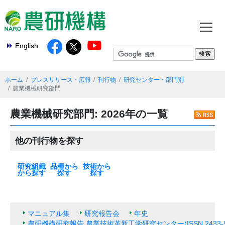
English
ホーム
プレスリリース・広報
刊行物
研究センター・部門別
農業機械研究部門
農業機械研究部門: 2026年の一覧
他の刊行物を探す
研究組織
品種から
技術から
から探す
探す
探す
本部
基盤技術研究本
北海道農業研究
東北農業研究セ
中日本農業研究
西日本農業研究
九州沖縄農業研
果樹茶業研究部
野菜花き研究部
畜産研究部門
動物衛生研究部
農村工学研究部
食品研究部門
生物機能利用研
作物研究部門
農業機械研究部
農業環境研究部
遺伝資源研究セ
植物防疫研究部
種苗管理センタ
生物系特定産業
米
麦類
大豆
いも類
雑穀・工芸作物
果樹
花・野菜
飼料作物
その他
最新の一覧
水田作
畑作
園芸・茶
畜産・草地
動物衛生
食品・健康
農村・経営
機械・情報技術
生産基盤・防災
気象・環境
病害虫・鳥獣害
バイオマス・エ
土壌肥料・根圏
放射能対策技術
部
センター
ンター
センター
センター
究センター
門
門
門
門
究部門
門
門
ンター
門
ー
技術研究支援セ
ネルギー
ンター
マニュアル集
研究報告会
年史
農研機構研究報告 農業技術革新工学研究センター(ISSN 2433-9